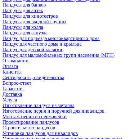
Пандусы для банков
Пандусы для аптек
Пандусы для кинотеатров
Пандусы для входной группы
Пандусы для холла
Пандусы для санузла
Пандус для подъезда многоквартирного дома
Пандус для частного дома и крыльца
Пандус для детской коляски
Пандус для маломобильных групп населения (МГН)
О компании
Оплата
Клиенты
Сертификаты, свидетельства
Вопрос-ответ
Гарантии
Доставка
Услуги
Изготовление пандуса из металла
Изготовление перил и поручней для инвалидов
Монтаж перил из нержавейки
Проектирование пандусов
Строительство пандусов
Установка пандусов для инвалидов
Установка пандусов в подъезде многоквартирного дома