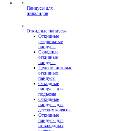
Пандусы для
инвалидов
Откидные пандусы
Откидные
раздвижные
пандусы
Складные
откидные
пандусы
Цельнолистовые
откидные
пандусы
Откидные
пандусы для
подъезда
Откидные
пандусы для
детских колясок
Откидные
пандусы для
инвалидных
колясок