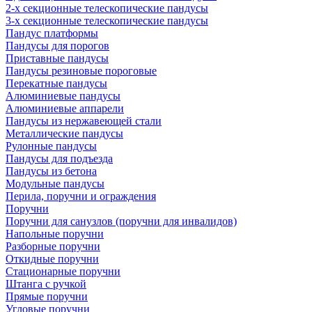
2-х секционные телескопические пандусы
3-х секционные телескопические пандусы
Пандус платформы
Пандусы для порогов
Приставные пандусы
Пандусы резиновые пороговые
Перекатные пандусы
Алюминиевые пандусы
Алюминиевые аппарели
Пандусы из нержавеющей стали
Металлические пандусы
Рулонные пандусы
Пандусы для подъезда
Пандусы из бетона
Модульные пандусы
Перила, поручни и ограждения
Поручни
Поручни для санузлов (поручни для инвалидов)
Напольные поручни
Разборные поручни
Откидные поручни
Стационарные поручни
Штанга с ручкой
Прямые поручни
Угловые поручни