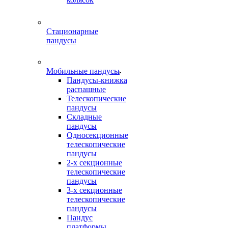
Стационарные
пандусы
Мобильные пандусы
Пандусы-книжка
распашные
Телескопические
пандусы
Складные
пандусы
Односекционные
телескопические
пандусы
2-х секционные
телескопические
пандусы
3-х секционные
телескопические
пандусы
Пандус
платформы